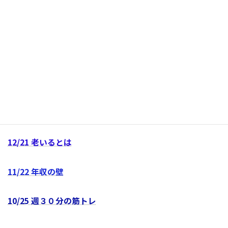
2/28 大豆製品や魚食べて長寿
2/19 厚労省の飲酒ガイドラインより
2/18 認知症と代理人カード
2/6 ワールドキャンサーデイ
2024/
1/17 認知症予防の生活習慣
12/21 老いるとは
11/22 年収の壁
10/25 週３０分の筋トレ